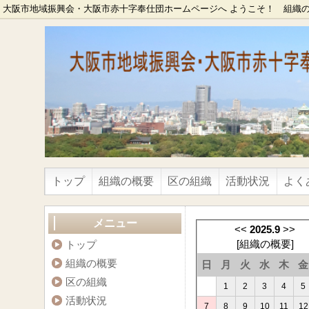
大阪市地域振興会・大阪市赤十字奉仕団ホームページへ ようこそ！ 組織
トップ
組織の概要
区の組織
活動状況
よく
メニュー
<<
2025.9
>>
[
組織の概要
]
トップ
組織の概要
日
月
火
水
木
金
区の組織
1
2
3
4
5
活動状況
7
8
9
10
11
12