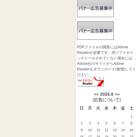
PDFファイルの閲覧にはAdove
Readerが必要です。同ソフトがイ
ンストールされていない場合には、
Adove社のサイトからAdove
Readerをダウンロード(無償)してく
ださい。
<<
2026.8
>>
[
広告について
]
日
月
火
水
木
金
土
1
2
3
4
5
6
7
8
9
10
11
12
13
14
15
16
17
18
19
20
21
22